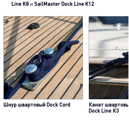
Line K8
и
SailMaster Dock Line K12
.
Шнур швартовый Dock Cord
Канат швартовы
Dock Line К3