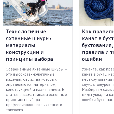
Технологичные
Как правил
яхтенные шнуры:
канат в бухт
материалы,
бухтования,
конструкции и
правила и 
принципы выбора
ошибки
Современные яхтенные шнуры –
Узнайте, как пра
это высокотехнологичные
канат в бухту, и
изделия, свойства которых
перекручивания 
определяются материалом,
службы шнуров, т
конструкцией и назначением. В
Разбираем самы
статье рассматриваем основные
виды укладки ка
принципы выбора
ошибки бухтован
профессионального яхтенного
такелажа.