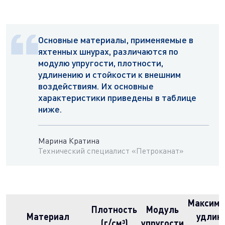
Основные материалы, применяемые в
яхтенных шнурах, различаются по
модулю упругости, плотности,
удлинению и стойкости к внешним
воздействиям. Их основные
характеристики приведены в таблице
ниже.
Марина Кратина
Технический специалист «Петроканат»
Максима
Плотность
Модуль
Материал
удлин
(г/см³)
упругости