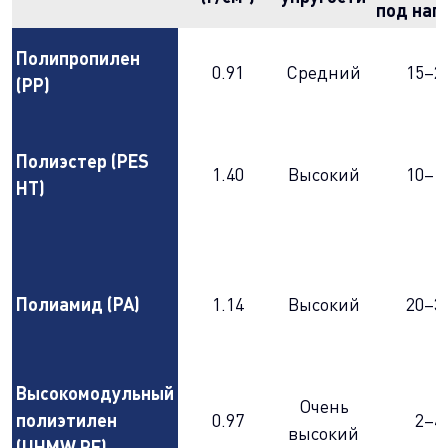
под наг
Полипропилен
0.91
Средний
15–2
(PP)
Полиэстер (PES
1.40
Высокий
10–1
HT)
Полиамид (PA)
1.14
Высокий
20–3
Высокомодульный
Очень
полиэтилен
0.97
2–4
высокий
(UHMW PE)