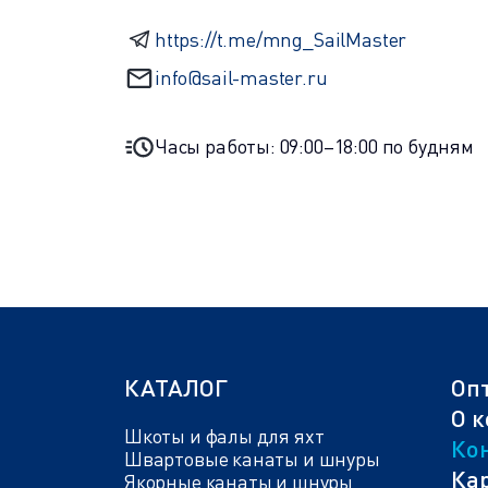
https://t.me/mng_SailMaster
info@sail-master.ru
Часы работы: 09:00–18:00 по будням
КАТАЛОГ
Оп
О 
Шкоты и фалы для яхт
Ко
Швартовые канаты и шнуры
Кар
Якорные канаты и шнуры