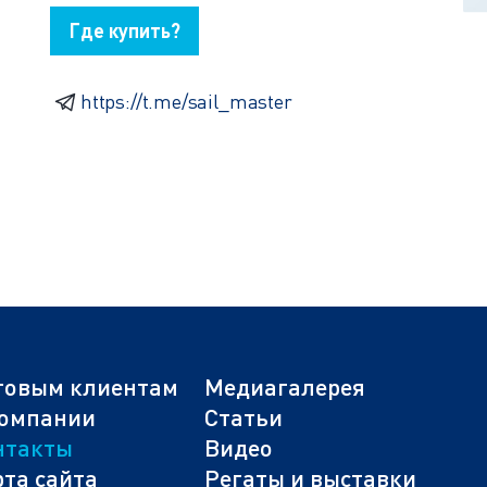
Где купить?
https://t.me/sail_master
товым клиентам
Медиагалерея
компании
Статьи
нтакты
Видео
та сайта
Регаты и выставки