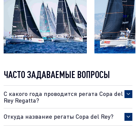
ЧАСТО ЗАДАВАЕМЫЕ ВОПРОСЫ
С какого года проводится регата Copa del
Rey Regatta?
Регата, проводимая Королевским яхт-клубом Пальмы
Откуда название регаты Copa del Rey?
(RCNP) с 1982 года, собирает сотни лодок и яхтсменов со
всего мира.
Регата названа в честь Кубка короля и спонсируется
испанской страховой группой MAPFRE. Король Испании