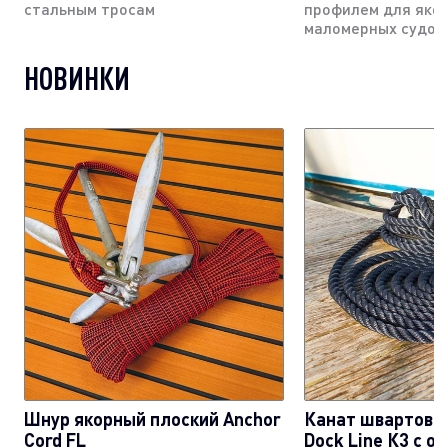
стальным тросам
профилем для яко
маломерных судов
НОВИНКИ
Шнур якорный плоский Anchor
Канат швартовы
Cord FL
Dock Line К3 с о