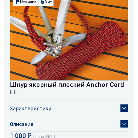
Новинка
Хит
Тест на разрыв
от 450 кгс до 1300 кгс
Доступные цвета
Шнур якорный плоский Anchor Cord
FL
Характеристики
Описание
Диаметр
от 10 мм до 14 мм
1 000 ₽
(Цена РРЦ)