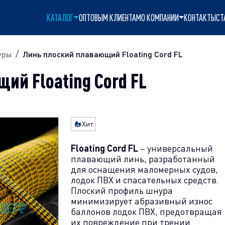
КАТАЛОГ
ОПТОВЫМ КЛИЕНТАМ
О КОМПАНИИ
КОНТАКТЫ
СТ
уры
Линь плоский плавающий Floating Cord FL
ий Floating Cord FL
Хит
Floating Cord FL
– универсальный
плавающий линь, разработанный
для оснащения маломерных судов,
лодок ПВХ и спасательных средств.
Плоский профиль шнура
минимизирует абразивный износ
баллонов лодок ПВХ, предотвращая
их повреждение при трении.