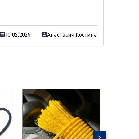
10.02.2025
Анастасия Костина
Канат як
Anchor Li
Специально
маломерных
лодок ПВХ