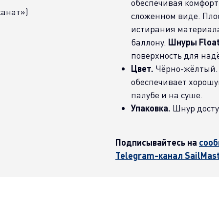
обеспечивая комфорт
канат»)
сложенном виде. Пло
истирания материала
баллону.
Шнуры Float
поверхность для над
Цвет.
Чёрно-жёлтый. 
обеспечивает хорошу
палубе и на суше.
Упаковка.
Шнур доступ
Подписывайтесь на
сооб
Telegram-канал SailMas