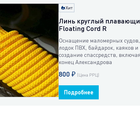
Хит
Линь круглый плавающ
Floating Cord R
Оснащение маломерных судов,
лодок ПВХ, байдарок, каяков и
создание спассредств, включа
конец Александрова
800 ₽
(Цена РРЦ)
Подробнее